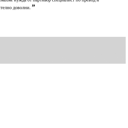
”
ително доволни.