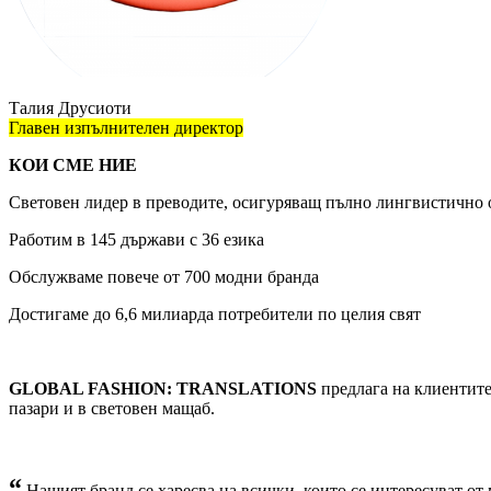
Талия Друсиоти
Главен изпълнителен директор
КОИ СМЕ НИЕ
Световен лидер в преводите, осигуряващ пълно лингвистично 
Работим в 145 държави с 36 езика
Обслужваме повече от 700 модни бранда
Достигаме до 6,6 милиарда потребители по целия свят
GLOBAL FASHION: TRANSLATIONS
предлага на клиентите
пазари и в световен мащаб.
“
Нашият бранд се харесва на всички, които се интересуват о