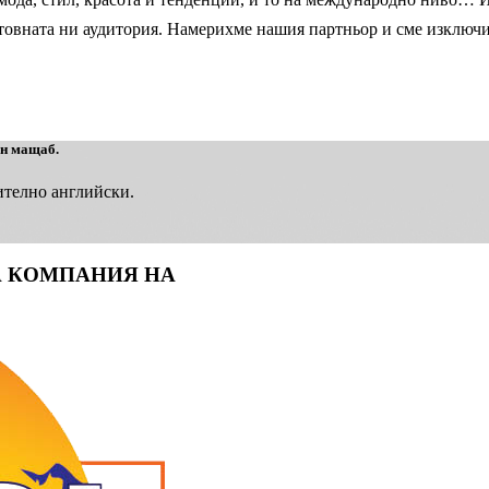
ветовната ни аудитория. Намерихме нашия партньор и сме изключ
ен мащаб.
ително английски.
НА КОМПАНИЯ НА