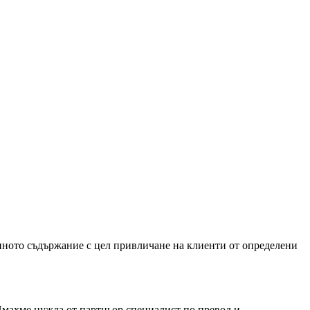
нното съдържание с цел привличане на клиенти от определени
 Имахме нужда от партньор специалист по превод и