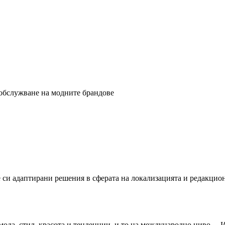
обслужване на модните брандове
 си адаптирани решения в сферата на локализацията и редакцио
т мода, стил, красота и тенденции, и то на международно ниво…